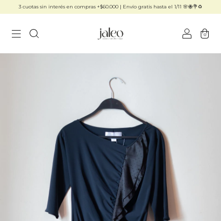
3 cuotas sin interés en compras +$60.000 | Envío gratis hasta el 1/11 🌸🐝💐♻️
0