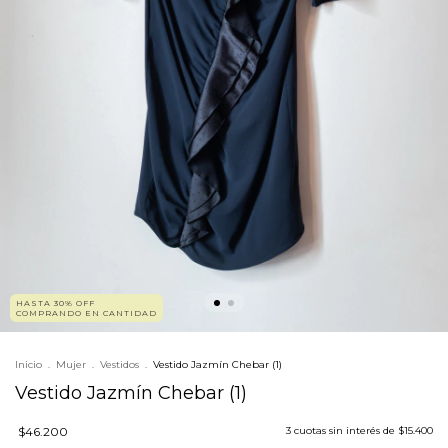
HASTA 30% OFF
COMPRANDO EN CANTIDAD
Inicio
.
Mujer
.
Vestidos
.
Vestido Jazmín Chebar (1)
Vestido Jazmín Chebar (1)
$46.200
3
cuotas sin interés de
$15.400