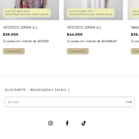
HASTA 30% OFF
HASTA 30% OFF
HAS
COMPRANDO EN CANTIDAD
COMPRANDO EN CANTIDAD
COM
VESTIDO ZARA (L)
VESTIDO ZARA (L)
Ves
$39.000
$44.000
$39
3
cuotas sin interés de
$13.000
3
cuotas sin interés de
$14.666,67
3
cuo
COMPRAR
COMPRAR
CO
SUSCRIBITE - NOVEDADES JALEO :)