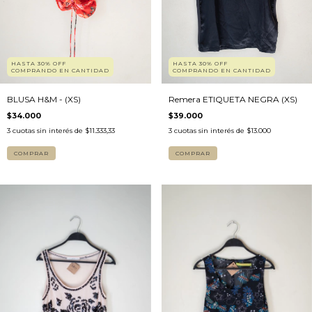
HASTA 30% OFF
HASTA 30% OFF
COMPRANDO EN CANTIDAD
COMPRANDO EN CANTIDAD
BLUSA H&M - (XS)
Remera ETIQUETA NEGRA (XS)
$34.000
$39.000
3
cuotas sin interés de
$11.333,33
3
cuotas sin interés de
$13.000
COMPRAR
COMPRAR