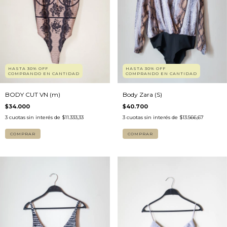
HASTA 30% OFF
HASTA 30% OFF
COMPRANDO EN CANTIDAD
COMPRANDO EN CANTIDAD
BODY CUT VN (m)
Body Zara (S)
$34.000
$40.700
3
cuotas sin interés de
$11.333,33
3
cuotas sin interés de
$13.566,67
COMPRAR
COMPRAR