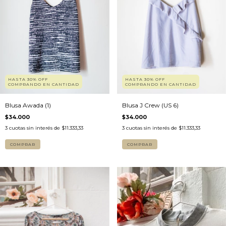
HASTA 30% OFF
HASTA 30% OFF
COMPRANDO EN CANTIDAD
COMPRANDO EN CANTIDAD
Blusa Awada (1)
Blusa J Crew (US 6)
$34.000
$34.000
3
cuotas sin interés de
$11.333,33
3
cuotas sin interés de
$11.333,33
COMPRAR
COMPRAR