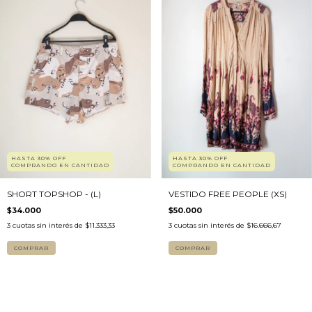
HASTA 30% OFF
HASTA 30% OFF
COMPRANDO EN CANTIDAD
COMPRANDO EN CANTIDAD
SHORT TOPSHOP - (L)
VESTIDO FREE PEOPLE (XS)
$34.000
$50.000
3
cuotas sin interés de
$11.333,33
3
cuotas sin interés de
$16.666,67
COMPRAR
COMPRAR