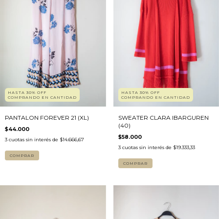
HASTA 30% OFF
HASTA 30% OFF
COMPRANDO EN CANTIDAD
COMPRANDO EN CANTIDAD
PANTALON FOREVER 21 (XL)
SWEATER CLARA IBARGUREN
(40)
$44.000
$58.000
3
cuotas sin interés de
$14.666,67
3
cuotas sin interés de
$19.333,33
COMPRAR
COMPRAR